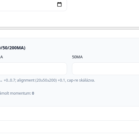
20/50/200MA)
MA
50MA
 +0..0.7; alignment (20≥50≥200) +0.1, cap-re skálázva.
ámolt momentum:
0