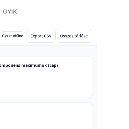
GYIK
Export CSV
Összes törlése
Cloud: offline
omponens maximumok (cap)