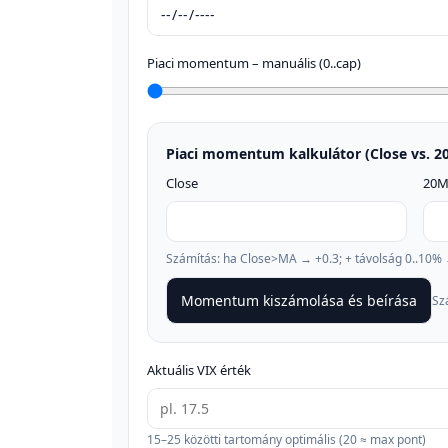
Piaci momentum – manuális (0..cap)
Piaci momentum kalkulátor (Close vs. 
Close
20
Számítás: ha Close>MA → +0.3; + távolság 0..10% →
Momentum kiszámolása és beírása
Sz
Aktuális VIX érték
15–25 közötti tartomány optimális (20 ≈ max pont)