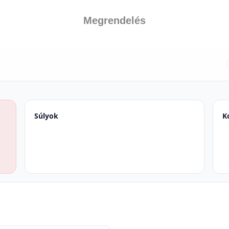
Megrendelés
Súlyok
K