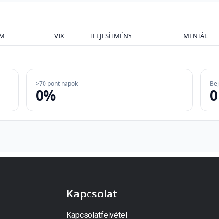
M
VIX
TELJESÍTMÉNY
MENTÁL
>70 pont napok
Bej
0%
0
Kapcsolat
Kapcsolatfelvétel