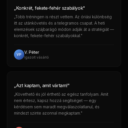
„Konkrét, fekete-fehér szabályok"
„Több tréningen is részt vettem. Az óriási különbség
itt az utánkövetés és a telegramos csapat. A heti
elemzések szájbarágó módon adják át a stratégiát —
konkrét, fekete-fehér szabályokkal."
V. Péter
VP
Igazolt vásárló
„Azt kaptam, amit vártam!"
„Követhető és jól érthető az egész tanfolyam. Amit
nem értesz, kapsz hozzá segítséget — egy
kérdésem sem maradt megválaszolatlanul, és
mindezt szinte azonnal megkaptam."