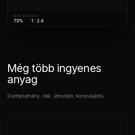
WIN RATE
R:R
73%
1 : 2.4
Még több ingyenes
anyag
Esettanulmány, cikk, útmutató, könyvajánló.