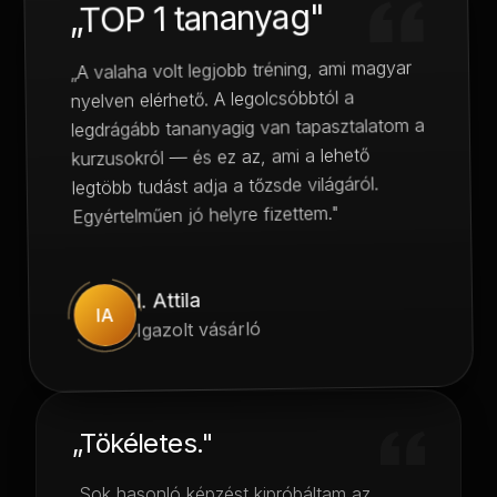
„TOP 1 tananyag"
„A valaha volt legjobb tréning, ami magyar
nyelven elérhető. A legolcsóbbtól a
legdrágább tananyagig van tapasztalatom a
kurzusokról — és ez az, ami a lehető
legtöbb tudást adja a tőzsde világáról.
Egyértelműen jó helyre fizettem."
I. Attila
IA
Igazolt vásárló
„Tökéletes."
„Sok hasonló képzést kipróbáltam az