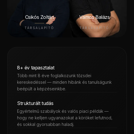
Csikós Zoltán
Vámos Balázs
TÁRSALAPÍTÓ
TÁRSALAPÍTÓ
8+ év tapasztalat
Több mint 8 éve foglalkozunk tőzsdei
kereskedéssel — minden hibánk és tanulságunk
beépült a képzéseinkbe.
Strukturált tudás
Egyértelmű szabályok és valós piaci példák —
hogy ne kelljen ugyanazokat a köröket lefutnod,
és sokkal gyorsabban haladj.