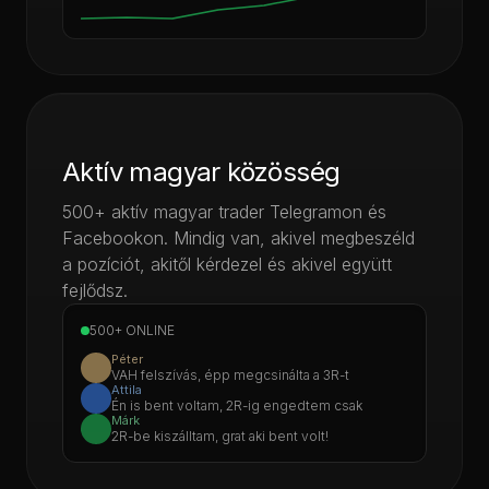
Aktív magyar közösség
500+ aktív magyar trader Telegramon és
Facebookon. Mindig van, akivel megbeszéld
a pozíciót, akitől kérdezel és akivel együtt
fejlődsz.
500+ ONLINE
Péter
VAH felszívás, épp megcsinálta a 3R-t
Attila
Én is bent voltam, 2R-ig engedtem csak
Márk
2R-be kiszálltam, grat aki bent volt!