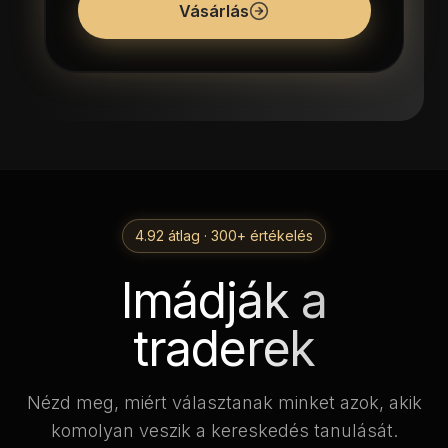
Vásárlás
4.92 átlag · 300+ értékelés
Imádják a
traderek
Nézd meg, miért választanak minket azok, akik
komolyan veszik a kereskedés tanulását.