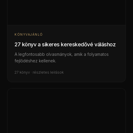
KÖNYVAJÁNLÓ
27 könyv a sikeres kereskedővé váláshoz
A legfontosabb olvasmányok, amik a folyamatos
fejlődéshez kellenek.
27 könyv · részletes leírások