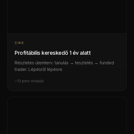
CIKK
Profitábilis kereskedő 1 év alatt
Részletes ütemterv: tanulás → tesztelés → funded
trader. Lépésről lépésre.
~10 perc olvasás