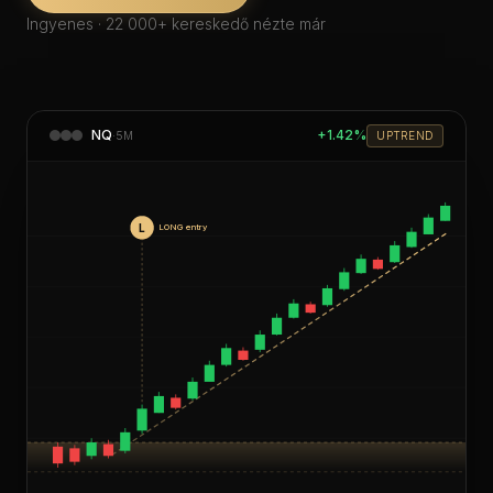
Ingyenes · 22 000+ kereskedő nézte már
NQ
+1.42%
·
5M
UPTREND
L
LONG entry