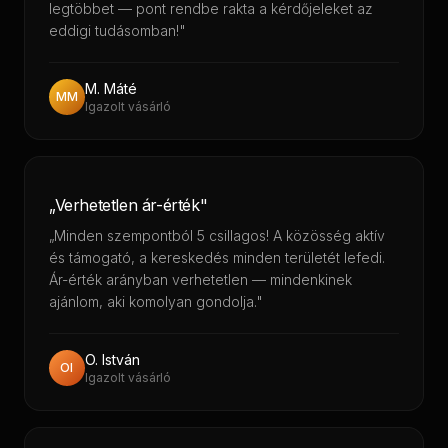
legtöbbet — pont rendbe rakta a kérdőjeleket az
eddigi tudásomban!"
M. Máté
MM
Igazolt vásárló
„Verhetetlen ár-érték"
„Minden szempontból 5 csillagos! A közösség aktív
és támogató, a kereskedés minden területét lefedi.
Ár-érték arányban verhetetlen — mindenkinek
ajánlom, aki komolyan gondolja."
O. István
OI
Igazolt vásárló