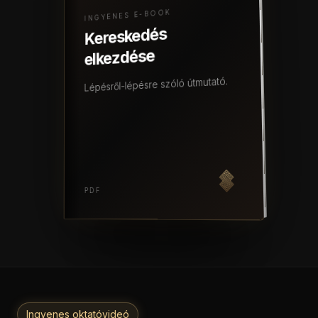
INGYENES E-BOOK
Kereskedés
elkezdése
Lépésről-lépésre szóló útmutató.
PDF
Ingyenes oktatóvideó