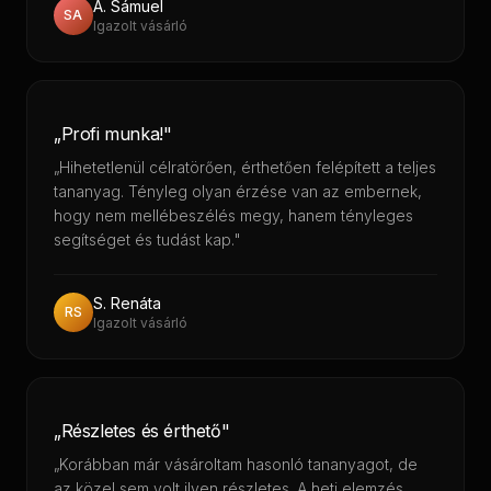
A. Sámuel
SA
Igazolt vásárló
„Profi munka!"
„Hihetetlenül célratörően, érthetően felépített a teljes
tananyag. Tényleg olyan érzése van az embernek,
hogy nem mellébeszélés megy, hanem tényleges
segítséget és tudást kap."
S. Renáta
RS
Igazolt vásárló
„Részletes és érthető"
„Korábban már vásároltam hasonló tananyagot, de
az közel sem volt ilyen részletes. A heti elemzés