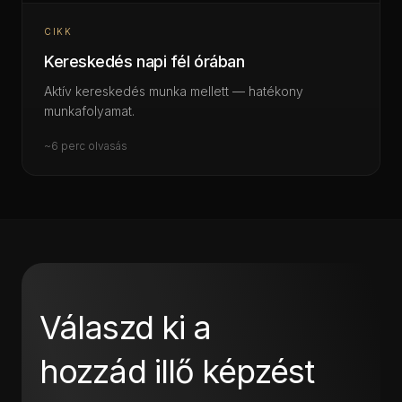
CIKK
Kereskedés napi fél órában
Aktív kereskedés munka mellett — hatékony
munkafolyamat.
~6 perc olvasás
Válaszd ki a
hozzád illő képzést