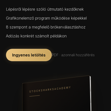
Lépésről lépésre szóló útmutató kezdőknek
Grafikonelemző program működése képekkel
8 szempont a megfelelő brókerválasztáshoz
Adózás konkrét számolt példákon
Ingyenes letöltés
PDF · azonnali hozzáférés
STOCKSHARKSACADEMY