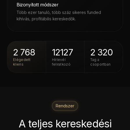
Bizonyított módszer
Több ezer tanuló, több száz sikeres funded
kihívás, profitábilis kereskedők.
2 768
12127
2 320
Elégedett
Hírlevél
Tag a
kliens
feliratkozó
csoportban
Rendszer
A teljes kereskedési