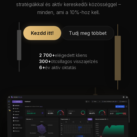
stratégiákkal és aktív kereskedői közösséggel –
minden, ami a 10%-hoz kell.
Kezdd itt!
Tudj meg többet
2 700+
elégedett kliens
300+
ötcsillagos visszajelzés
6+
év aktív oktatás