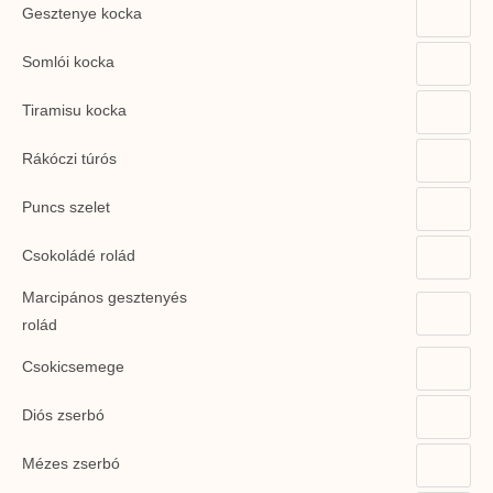
Gesztenye kocka
Somlói kocka
Tiramisu kocka
Rákóczi túrós
Puncs szelet
Csokoládé rolád
Marcipános gesztenyés
rolád
Csokicsemege
Diós zserbó
Mézes zserbó