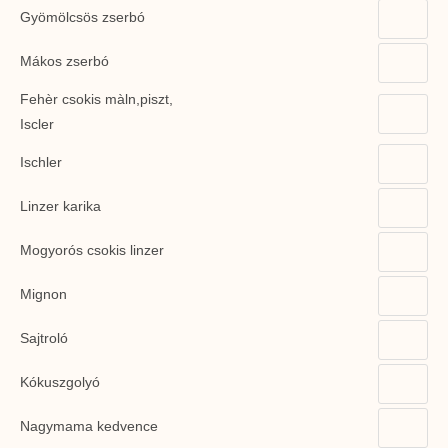
Gyömölcsös zserbó
Mákos zserbó
Fehèr csokis màln,piszt,
Iscler
Ischler
Linzer karika
Mogyorós csokis linzer
Mignon
Sajtroló
Kókuszgolyó
Nagymama kedvence