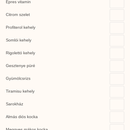
Epres vitamin
Citrom szelet
Profiterol kehely
Somlói kehely
Rigolettó kehely
Gesztenye püré
Gyümölcsrizs
Tiramisu kehely
Sarokház
Almás diós kocka
Meggyes mákos kocka